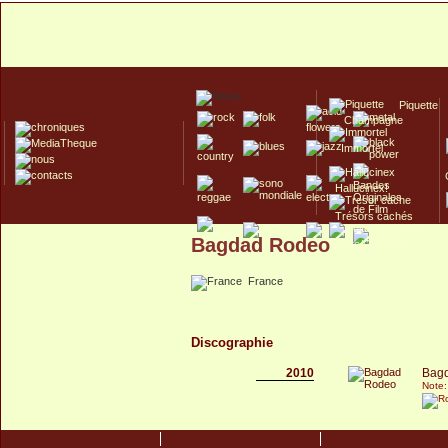
Piquette
Champagne
Immortel
Hallucinex!
Trésors cachés
Bagdad Rodeo
Culte/Collector
France
Discographie
2010
Bag
Note: