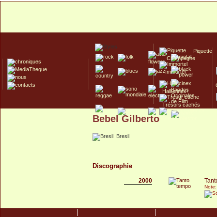
Piquette
Champagne
Immortel
Hallucinex!
Trésors cachés
Bebel Gilberto
Culte/Collector
Bresil
Discographie
2000
Tant
Note: