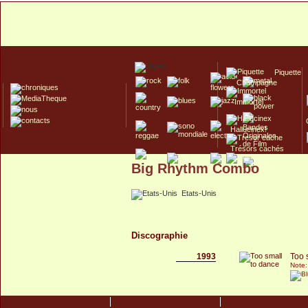
Piquette
Champagne
Immortel
Hallucinex!
Trésors cachés
Big Rhythm Combo
Culte/Collector
Etats-Unis
Discographie
1993
Too 
Note: