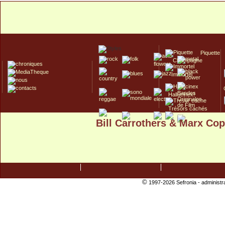
Piquette
Champagne
Immortel
Hallucinex!
Trésors cachés
Bill Carrothers & Marx Co
Culte/Collector
©
1997-2026 Sefronia -
administr