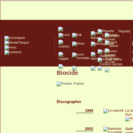
Piquette
Champagne
Immortel
Hallucinex!
Trésors cachés
Biocide
Culte/Collector
France
Discographie
1999
Le m
Note:
2002
Nark
somm