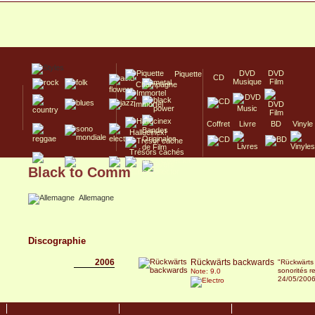
DVD
DVD
Piquette
CD
Musique
Film
Champagne
Immortel
Coffret
Livre
BD
Vinyle
Hallucinex!
Trésors cachés
Black to Comm
Culte/Collector
Allemagne
Discographie
2006
Rückwärts backwards
"Rückwärts
sonorités r
Note: 9.0
24/05/200