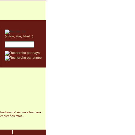
(artiste, titre, label...)
 backwards" est un album aux
echerchées mais...
6