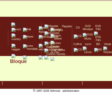
DVD
DVD
Piquette
CD
Musique
Film
Champagne
Immortel
Coffret
Livre
BD
Vinyle
Hallucinex!
Trésors cachés
Bloque
Culte/Collector
©
1997-2026 Sefronia -
administration