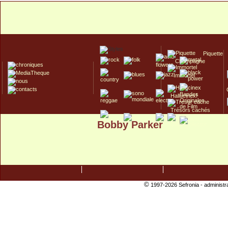
Piquette
Champagne
Immortel
Hallucinex!
Trésors cachés
Bobby Parker
Culte/Collector
©
1997-2026 Sefronia -
administr