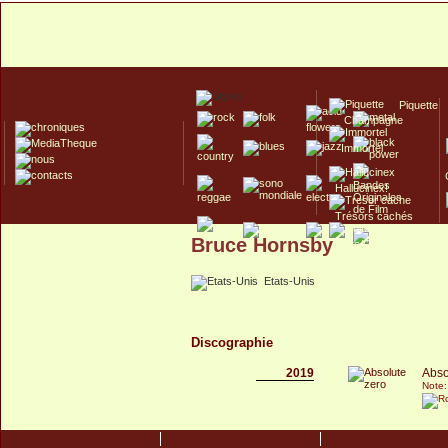
Piquette
Champagne
Immortel
Hallucinex!
Trésors cachés
Bruce Hornsby
Culte/Collector
Etats-Unis
Discographie
2019
Abso
Note: