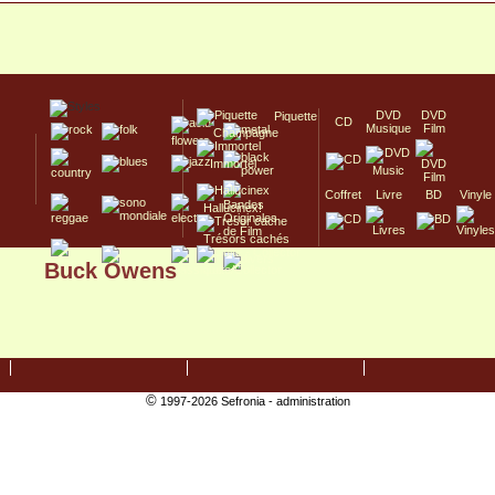
DVD
DVD
Piquette
CD
Musique
Film
Champagne
Immortel
Coffret
Livre
BD
Vinyle
Hallucinex!
Trésors cachés
Buck Owens
Culte/Collector
©
1997-2026 Sefronia -
administration