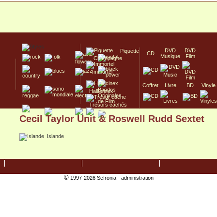
DVD
DVD
Piquette
CD
Musique
Film
Champagne
Immortel
Coffret
Livre
BD
Vinyle
Hallucinex!
Trésors cachés
Cecil Taylor Unit & Roswell Rudd Sextet
Culte/Collector
Islande
©
1997-2026 Sefronia -
administration