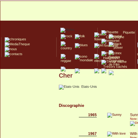
Piquette
Champagne
Immortel
Hallucinex!
Trésors cachés
Cher
Culte/Collector
Etats-Unis
Discographie
1965
Sun
Note:
1967
With
Note: