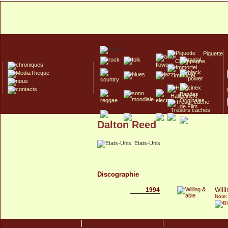
Piquette
Champagne
Immortel
Hallucinex!
Trésors cachés
Dalton Reed
Culte/Collector
Etats-Unis
Discographie
1994
Will
Note: