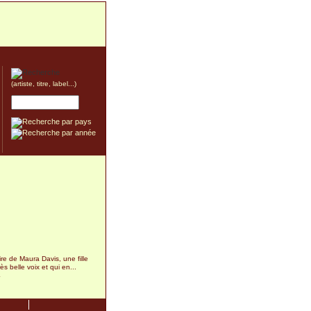
(artiste, titre, label...)
oire de Maura Davis, une fille
ès belle voix et qui en...
4