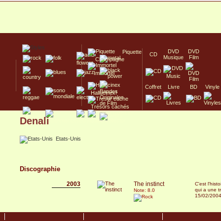
DVD
DVD
Piquette
CD
Musique
Film
Champagne
Immortel
Coffret
Livre
BD
Vinyle
Hallucinex!
Trésors cachés
Denali
Culte/Collector
Etats-Unis
Discographie
2003
The instinct
C'est l'hist
qui a une tr
Note: 8.0
15/02/200