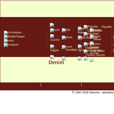
Piquette
Champagne
Immortel
Hallucinex!
Trésors cachés
Denim
Culte/Collector
©
1997-2026 Sefronia -
administr