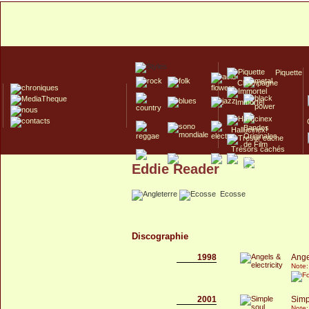
Piquette
Champagne
Immortel
Hallucinex!
Trésors cachés
Eddie Reader
Culte/Collector
Ecosse
Discographie
1998
Angel
Note:
2001
Simp
Note: