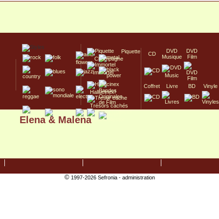
DVD
DVD
Piquette
CD
Musique
Film
Champagne
Immortel
Coffret
Livre
BD
Vinyle
Hallucinex!
Trésors cachés
Elena & Malena
Culte/Collector
©
1997-2026 Sefronia -
administration