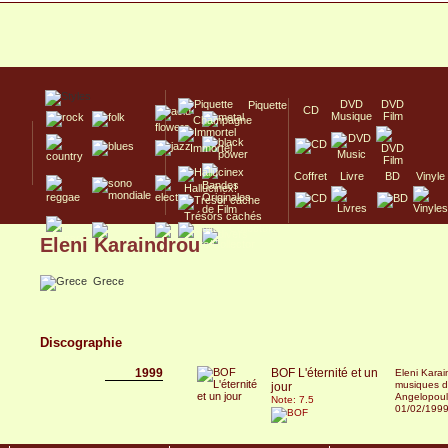
DVD
DVD
Piquette
CD
Musique
Film
Champagne
Immortel
Coffret
Livre
BD
Vinyle
Hallucinex!
Trésors cachés
Eleni Karaindrou
Culte/Collector
Grece
Discographie
1999
BOF L'éternité et un
Eleni Kara
musiques d
jour
Angelopoulo
Note: 7.5
01/02/199