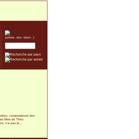
(artiste, titre, label...)
indrou, compositeure des
es films de Theo
s, n'a pas la...
9