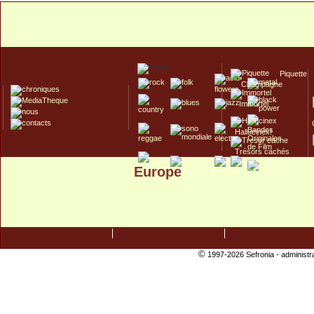
Piquette
Champagne
Immortel
Hallucinex!
Trésors cachés
Europe
Culte/Collector
©
1997-2026 Sefronia -
administr