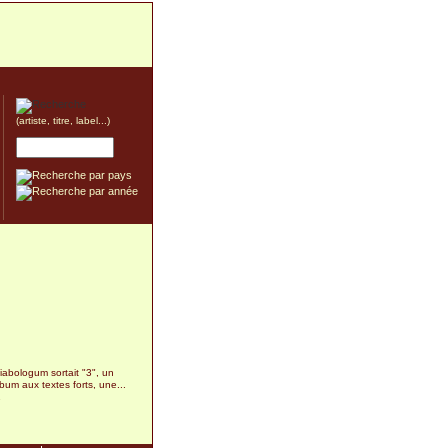
(artiste, titre, label...)
abologum sortait "3", un
lbum aux textes forts, une...
1