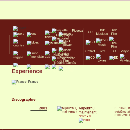
DVD
DVD
Piquette
CD
Musique
Film
Champagne
Immortel
Coffret
Livre
BD
Vinyle
Hallucinex!
Trésors cachés
Experience
Culte/Collector
France
Discographie
2001
Aujoud'hui,
En 1996, Di
troisième a
maintenant
01/03/200
Note: 7.0