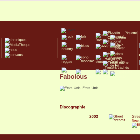
Piquette
Champagne
Immortel
Hallucinex!
Trésors cachés
Fabolous
Culte/Collector
Etats-Unis
Discographie
2003
Stre
Note: