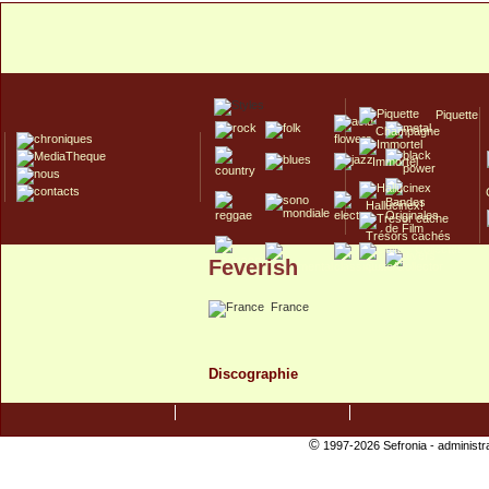
Piquette
Champagne
Immortel
Hallucinex!
Trésors cachés
Feverish
Culte/Collector
France
Discographie
©
1997-2026 Sefronia -
administr