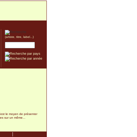
(artiste, titre, label...)
 c'est le moyen de présenter
es sur un même...
3