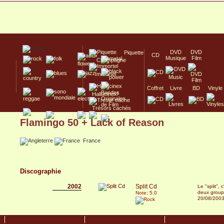
DVD
DVD
Piquette
CD
Musique
Film
Champagne
Immortel
Coffret
Livre
BD
Vinyle
Hallucinex!
Trésors cachés
Flamingo 50 + Lack of Reason
Culte/Collector
France
Discographie
2002
Split Cd
Le "split",
deux group
Note: 5.0
20/08/200