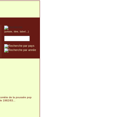
(artiste, titre, label...)
omète de la poussée pop
de 1982/83...
0