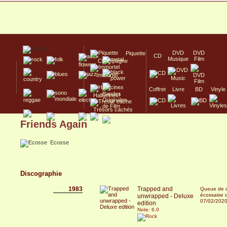
DVD
DVD
Piquette
CD
Musique
Film
Champagne
Immortel
Coffret
Livre
BD
Vinyle
Hallucinex!
Trésors cachés
Friends Again
Culte/Collector
Ecosse
Discographie
1983
Trapped and
Queue de c
écossaise 
unwrapped - Deluxe
07/02/202
edition
Note: 6.0