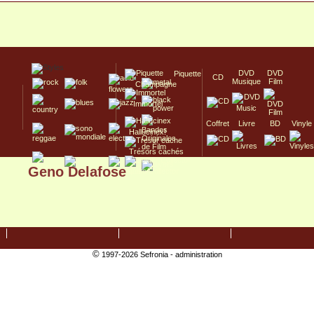
DVD
DVD
Piquette
CD
Musique
Film
Champagne
Immortel
Coffret
Livre
BD
Vinyle
Hallucinex!
Trésors cachés
Geno Delafose
Culte/Collector
©
1997-2026 Sefronia -
administration