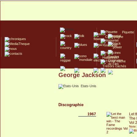
Piquette
Champagne
Immortel
Hallucinex!
Trésors cachés
George Jackson
Culte/Collector
Etats-Unis
Discographie
1967
Let 
The 
Vol 
Note: