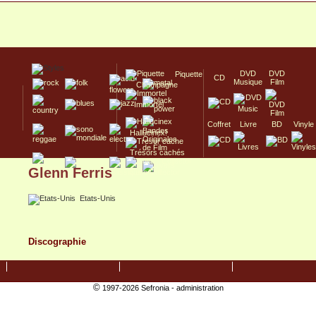
DVD
DVD
Piquette
CD
Musique
Film
Champagne
Immortel
Coffret
Livre
BD
Vinyle
Hallucinex!
Trésors cachés
Glenn Ferris
Culte/Collector
Etats-Unis
Discographie
©
1997-2026 Sefronia -
administration