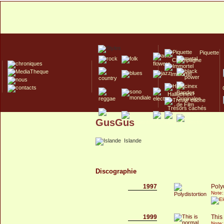
Piquette
Champagne
Immortel
Hallucinex!
Trésors cachés
GusGus
Culte/Collector
Islande
Discographie
1997
Poly
Note:
1999
This
Note: