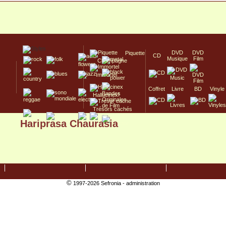
DVD
DVD
Piquette
CD
Musique
Film
Champagne
Immortel
Coffret
Livre
BD
Vinyle
Hallucinex!
Trésors cachés
Hariprasa Chaurasia
Culte/Collector
©
1997-2026 Sefronia -
administration