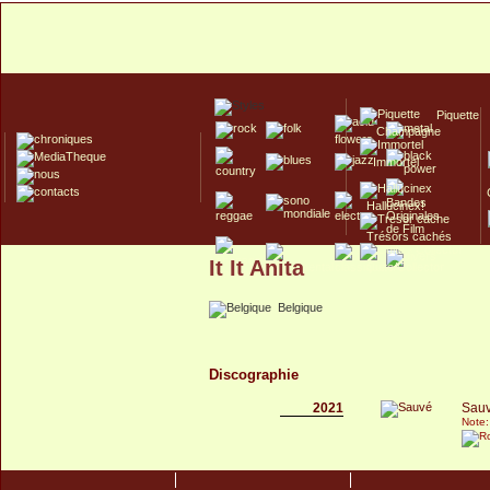
Piquette
Champagne
Immortel
Hallucinex!
Trésors cachés
It It Anita
Culte/Collector
Belgique
Discographie
2021
Sau
Note: