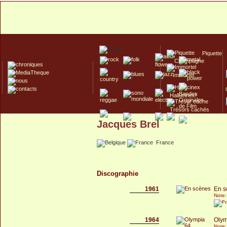
Piquette
Champagne
Immortel
Hallucinex!
Trésors cachés
Jacques Brel
Culte/Collector
France
Discographie
1961
En s
Note:
1964
Olym
Note: