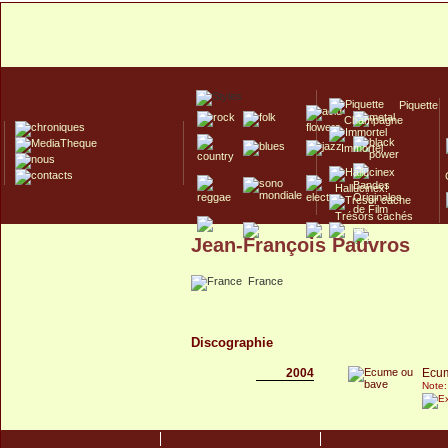
Piquette
Champagne
Immortel
Hallucinex!
Trésors cachés
Jean-François Pauvros
Culte/Collector
France
Discographie
2004
Ecu
Note: