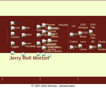
DVD
DVD
Piquette
CD
Musique
Film
Champagne
Immortel
Coffret
Livre
BD
Vinyle
Hallucinex!
Trésors cachés
Jerry Roll Morton
Culte/Collector
©
1997-2026 Sefronia -
administration