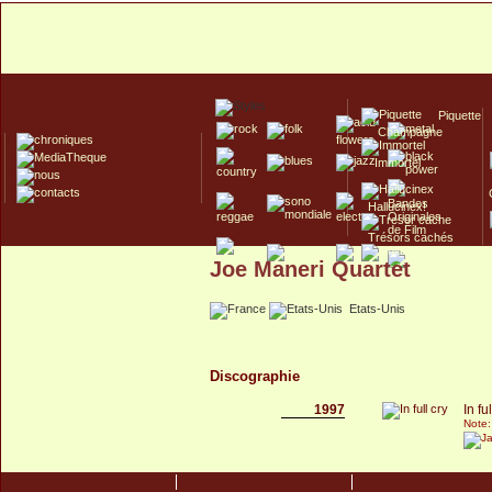
Piquette
Champagne
Immortel
Hallucinex!
Trésors cachés
Joe Maneri Quartet
Culte/Collector
Etats-Unis
Discographie
1997
In fu
Note: