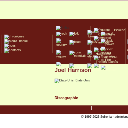
Piquette
Champagne
Immortel
Hallucinex!
Trésors cachés
Joel Harrison
Culte/Collector
Etats-Unis
Discographie
©
1997-2026 Sefronia -
administr