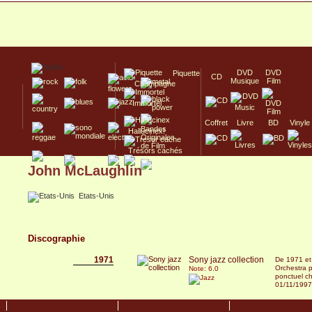
DVD
DVD
Piquette
CD
Musique
Film
Champagne
Immortel
Coffret
Livre
BD
Vinyle
Hallucinex!
Trésors cachés
John McLaughlin
Culte/Collector
Etats-Unis
Discographie
1971
Sony jazz collection
De 1971 et
Orchestra 
Note: 6.0
ponctuel c
01/11/1997