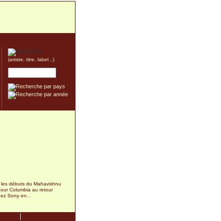
(artiste, titre, label...)
 les débuts du Mahavishnu
pour Columbia au retour
hez Sony en...