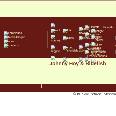
Piquette
Champagne
Immortel
Hallucinex!
Trésors cachés
Johnny Hoy & Bluefish
Culte/Collector
©
1997-2026 Sefronia -
administr