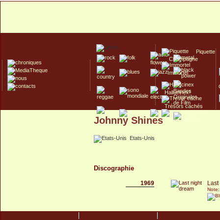
Piquette
Champagne
Immortel
Hallucinex!
Trésors cachés
Johnny Shines
Culte/Collector
Etats-Unis
Discographie
1969
Last
Note: