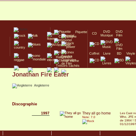
DVD
DVD
Piquette
CD
Musique
Film
Champagne
Immortel
Coffret
Livre
BD
Vinyle
Hallucinex!
Trésors cachés
Jonathan Fire Eater
Culte/Collector
Angleterre
Discographie
1997
They all go home
Les Cast no
Who, JFE n
Note: 7.0
de 1964 ! S
01/12/199