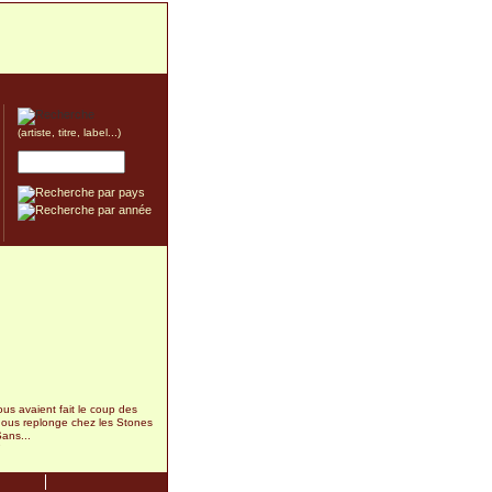
(artiste, titre, label...)
us avaient fait le coup des
ous replonge chez les Stones
ans...
7