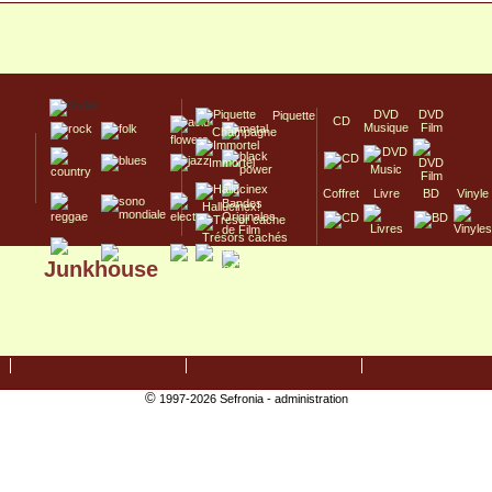
DVD
DVD
Piquette
CD
Musique
Film
Champagne
Immortel
Coffret
Livre
BD
Vinyle
Hallucinex!
Trésors cachés
Junkhouse
Culte/Collector
©
1997-2026 Sefronia -
administration