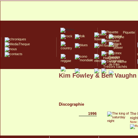
Piquette
Champagne
Immortel
Hallucinex!
Trésors cachés
Kim Fowley & Ben Vaughn
Culte/Collector
Discographie
1996
The 
nigh
Note: