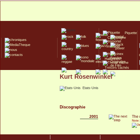
Piquette
Champagne
Immortel
Hallucinex!
Trésors cachés
Kurt Rosenwinkel
Culte/Collector
Etats-Unis
Discographie
2001
The 
Note: