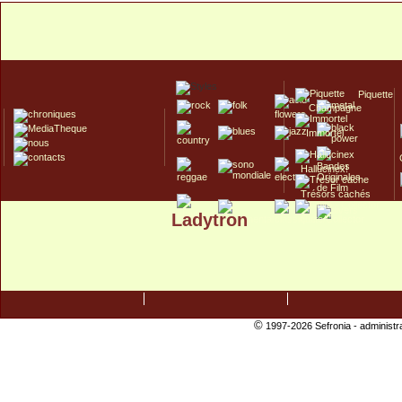
Piquette
Champagne
Immortel
Hallucinex!
Trésors cachés
Ladytron
Culte/Collector
©
1997-2026 Sefronia -
administr