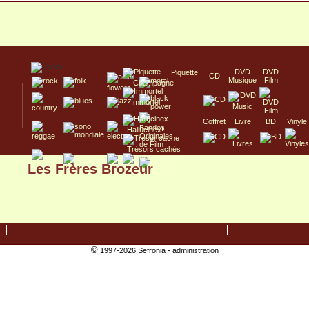
DVD
DVD
Piquette
CD
Musique
Film
Champagne
Immortel
Coffret
Livre
BD
Vinyle
Hallucinex!
Trésors cachés
Les Frères Brozeur
Culte/Collector
©
1997-2026 Sefronia -
administration