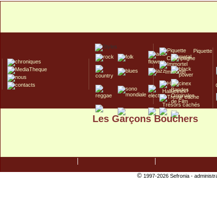
Piquette
Champagne
Immortel
Hallucinex!
Trésors cachés
Les Garçons Bouchers
Culte/Collector
©
1997-2026 Sefronia -
administr