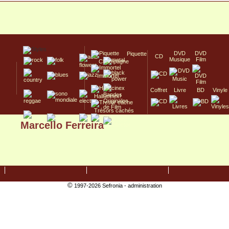
DVD
DVD
Piquette
CD
Musique
Film
Champagne
Immortel
Coffret
Livre
BD
Vinyle
Hallucinex!
Trésors cachés
Marcello Ferreira
Culte/Collector
©
1997-2026 Sefronia -
administration