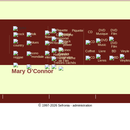
DVD
DVD
Piquette
CD
Musique
Film
Champagne
Immortel
Coffret
Livre
BD
Vinyle
Hallucinex!
Trésors cachés
Mary O'Connor
Culte/Collector
©
1997-2026 Sefronia -
administration