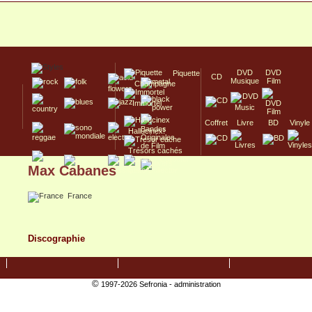
DVD
DVD
Piquette
CD
Musique
Film
Champagne
Immortel
Coffret
Livre
BD
Vinyle
Hallucinex!
Trésors cachés
Max Cabanes
Culte/Collector
France
Discographie
©
1997-2026 Sefronia -
administration