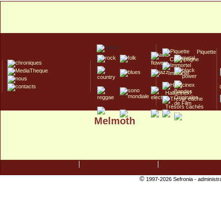
Piquette
Champagne
Immortel
Hallucinex!
Trésors cachés
Melmoth
Culte/Collector
©
1997-2026 Sefronia -
administr