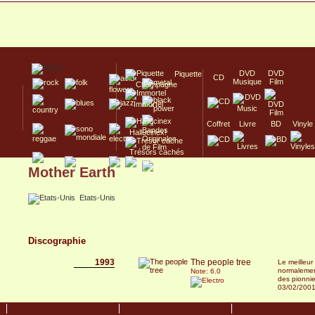
DVD
DVD
Piquette
CD
Musique
Film
Champagne
Immortel
Coffret
Livre
BD
Vinyle
Hallucinex!
Trésors cachés
Mother Earth
Culte/Collector
Etats-Unis
Discographie
1993
The people tree
Le meilleur
normalement
Note: 6.0
des pionnie
03/02/200