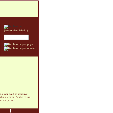
(artiste, titre, label...)
 du jazz-soul se retrouve
 sur le label Acid-jazz, un
rs du genre...
1